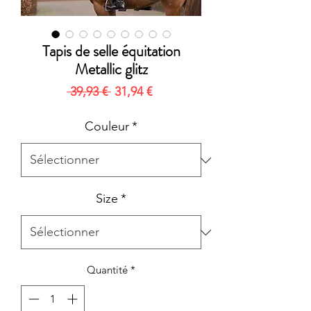
Tapis de selle équitation
Metallic glitz
Prix
Prix
 39,93 € 
31,94 €
original
promotionnel
Couleur
*
Size
*
Quantité
*