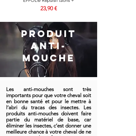
EFFOL® Répulsif taons +
Prix
23,90 €
PRODUIT
ANTI-
MOUCHE
Les anti-mouches sont très
importants pour que votre cheval soit
en bonne santé et pour le mettre à
l’abri du tracas des insectes. Les
produits anti-mouches doivent faire
partie du matériel de base, car
éliminer les insectes, c’est donner une
meilleure chance à votre cheval de ne