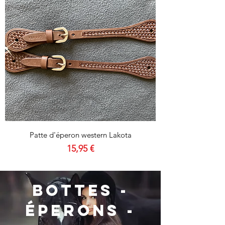
Patte d'éperon western Lakota
Prix
15,95 €
BOTTEs -
ÉPERONs -