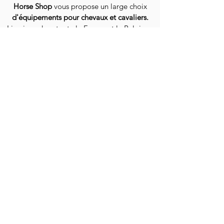
Horse Shop
vous propose un large choix
d'équipements pour chevaux et cavaliers.
Livraison dans toute la France et la Belgique
EN SAVOIR PLUS
QUI SOMMES-NOUS ?
GUIDE DES TAILLES
NOS CONSEILS
LIVRAISON / EXPÉDITION
PROGRAMME DE FIDÉLITÉ
CONTACT
CONTACTEZ-NOUS
SUIVEZ-NOUS
PARAINER UN AMI
NOS PRODUITS
CAVALIER
CHEVAL
ÉCURIE & ÉLEVAGE