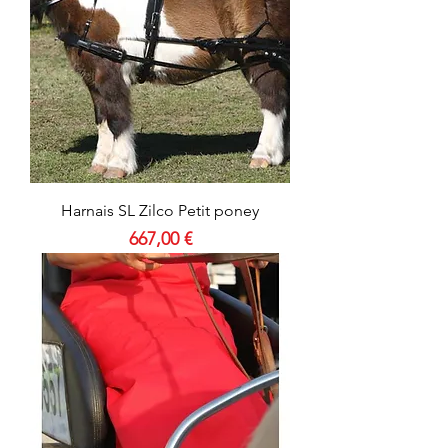
Harnais SL Zilco Petit poney
Prix
667,00 €