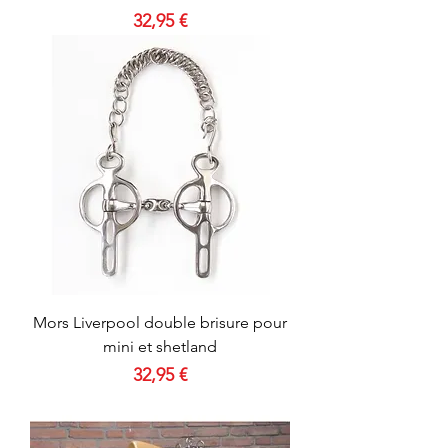
Prix
32,95 €
Mors Liverpool double brisure pour
mini et shetland
Prix
32,95 €