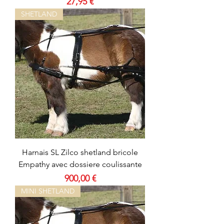
Prix
27,95 €
SHETLAND
Harnais SL Zilco shetland bricole
Empathy avec dossiere coulissante
Prix
900,00 €
MINI SHETLAND