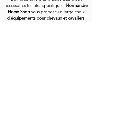
accessoires les plus spécifiques,
Normandie
Horse Shop
vous propose un large choix
d'équipements pour chevaux et cavaliers.
Livraison dans toute la France et la Belgique
EN SAVOIR PLUS
QUI SOMMES-NOUS ?
GUIDE DES TAILLES
NOS CONSEILS
LIVRAISON / EXPÉDITION
PROGRAMME DE FIDÉLITÉ
CONTACT
CONTACTEZ-NOUS
SUIVEZ-NOUS
PARAINER UN AMI
NOS PRODUITS
CAVALIER
CHEVAL