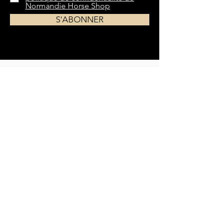
Normandie Horse Shop
S'ABONNER
Du matériel le plus indispensable aux
accessoires les plus spécifiques,
Normandie
Horse Shop
vous propose un large choix
d'équipements pour chevaux et cavaliers.
Livraison dans toute la France et la Belgique
EN SAVOIR PLUS
QUI SOMMES-NOUS ?
GUIDE DES TAILLES