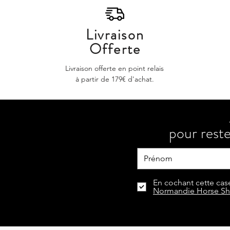
Livraison
Offerte
Livraison offerte en point relais
à partir de 179€ d'achat.
pour reste
En cochant cette case
Normandie Horse S