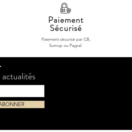
Paiement
Sécurisé
Paiement sécurisé par CB,
Sumup ou Paypal.
r
 actualités
'ABONNER