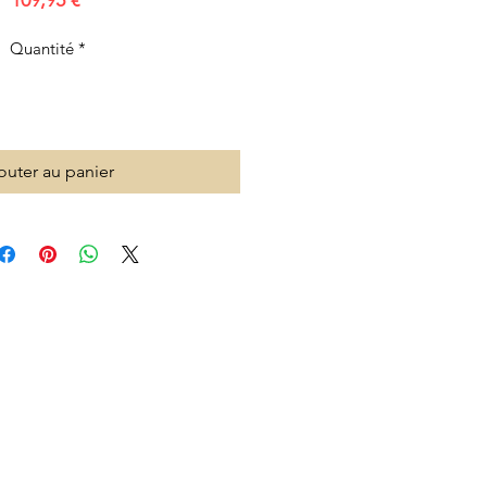
109,95 €
Quantité
*
outer au panier