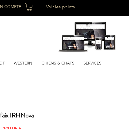
N COMPTE
Voir les points
OT
WESTERN
CHIENS & CHATS
SERVICES
faix IRHNova
Prix