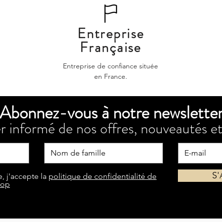
Entreprise
Française
Entreprise de confiance située
en France.
Abonnez-vous à notre newslette
r informé de nos offres, nouveautés et
S
, j'accepte la
politique de confidentialité de
hop