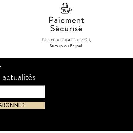
Paiement
Sécurisé
Paiement sécurisé par CB,
Sumup ou Paypal.
r
 actualités
'ABONNER