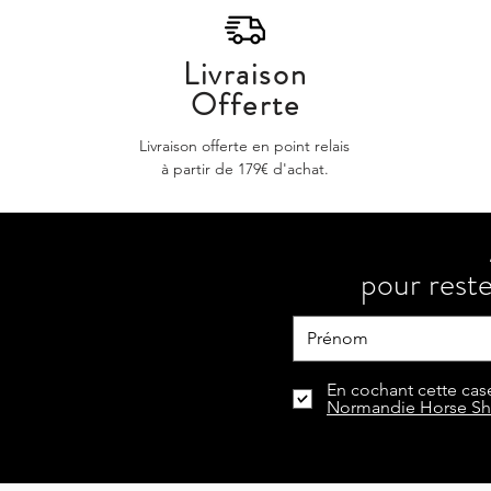
Livraison
Offerte
Livraison offerte en point relais
à partir de 179€ d'achat.
pour reste
En cochant cette case
Normandie Horse S