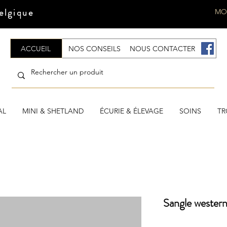
elgique
MO
ACCUEIL
NOS CONSEILS
NOUS CONTACTER
.
AL
MINI & SHETLAND
ÉCURIE & ÉLEVAGE
SOINS
TR
Sangle western