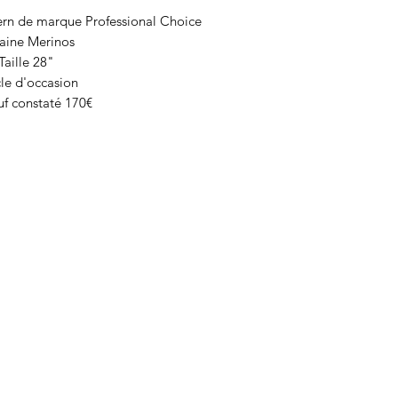
ern de marque Professional Choice
laine Merinos
Taille 28"
cle d'occasion
uf constaté 170€