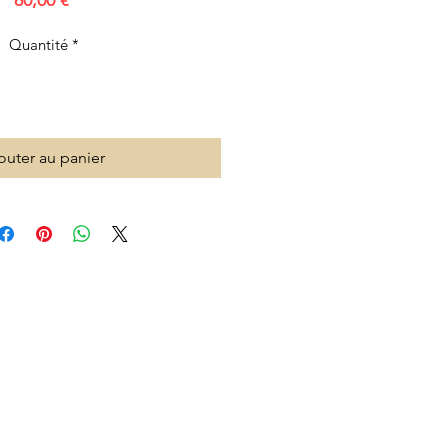
80,00 €
Quantité
*
outer au panier