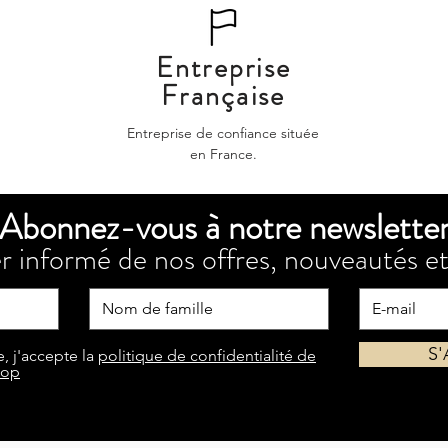
Entreprise
Française
Entreprise de confiance située
en France.
Abonnez-vous à notre newslette
r informé de nos offres, nouveautés et
S
, j'accepte la
politique de confidentialité de
hop