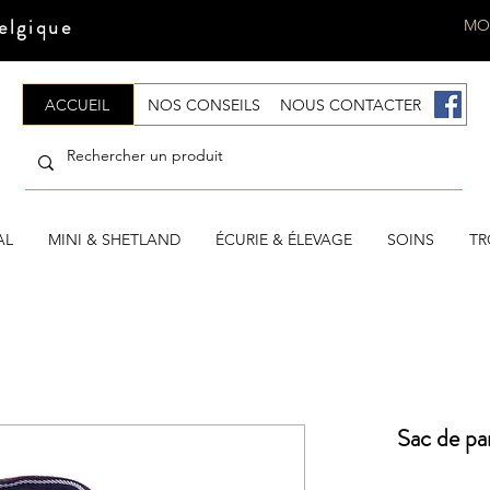
elgique
MO
ACCUEIL
NOS CONSEILS
NOUS CONTACTER
.
AL
MINI & SHETLAND
ÉCURIE & ÉLEVAGE
SOINS
TR
Sac de p