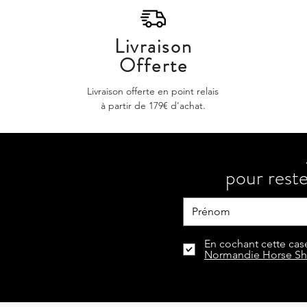
Livraison
Offerte
Livraison offerte en point relais
à partir de 179€ d'achat.
pour reste
En cochant cette case
Normandie Horse S