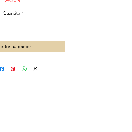
34,95 €
Quantité
*
outer au panier