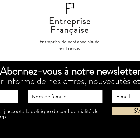
Entreprise
Française
Entreprise de confiance située
en France.
Abonnez-vous à notre newslette
r informé de nos offres, nouveautés et
S
, j'accepte la
politique de confidentialité de
hop