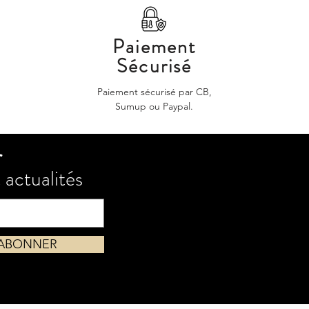
Paiement
Sécurisé
Paiement sécurisé par CB,
Sumup ou Paypal.
r
 actualités
'ABONNER