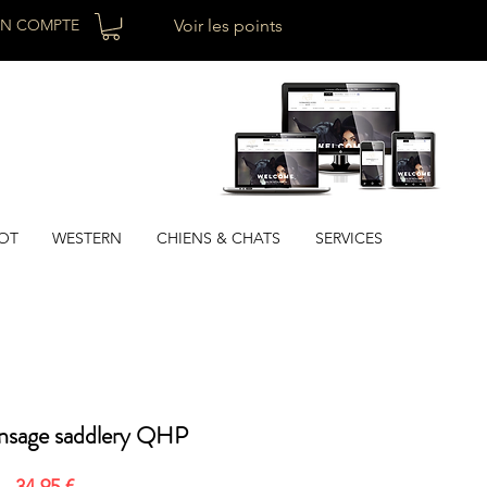
N COMPTE
Voir les points
OT
WESTERN
CHIENS & CHATS
SERVICES
ansage saddlery QHP
Prix