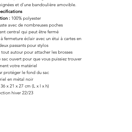
oignées et d'une bandoulière amovible.
ecifications
ion :
100% polyester
uste avec de nombreuses poches
t central qui peut être fermé
 à fermeture éclair avec un étui à cartes en
deux passants pour stylos
tout autour pour attacher les brosses
 sac ouvert pour que vous puissiez trouver
ment votre matériel
r protéger le fond du sac
iel en métal noir
36 x 21 x 27 cm (L x l x h)
ction hiver 22/23