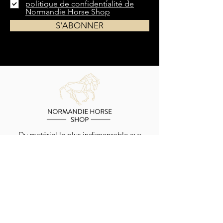
politique de confidentialité de
Normandie Horse Shop
S'ABONNER
Du matériel le plus indispensable aux
accessoires les plus spécifiques,
Normandie
Horse Shop
vous propose un large choix
d'équipements pour chevaux et cavaliers.
Livraison dans toute la France et la Belgique
EN SAVOIR PLUS
QUI SOMMES-NOUS ?
GUIDE DES TAILLES