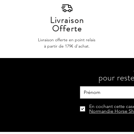
Livraison
Offerte
Livraison offerte en point relais
à partir de 179€ d'achat.
pour reste
En cochant cette case
Normandie Horse S