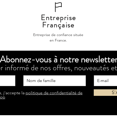
Entreprise
Française
Entreprise de confiance située
en France.
Abonnez-vous à notre newslette
r informé de nos offres, nouveautés et
S
, j'accepte la
politique de confidentialité de
hop