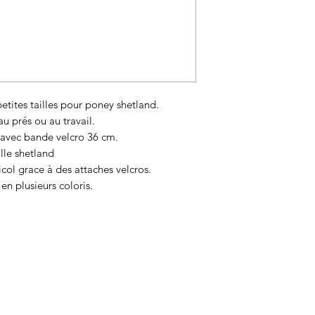
tites tailles pour poney shetland.
au prés ou au travail.
 avec bande velcro 36 cm.
ille shetland
 licol grace à des attaches velcros.
en plusieurs coloris.