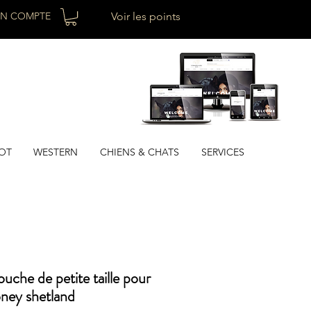
N COMPTE
Voir les points
OT
WESTERN
CHIENS & CHATS
SERVICES
uche de petite taille pour
ney shetland