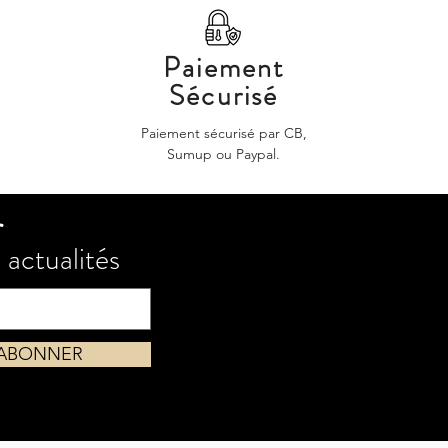
Paiement
Sécurisé
Paiement sécurisé par CB,
Sumup ou Paypal.
r
 actualités
'ABONNER