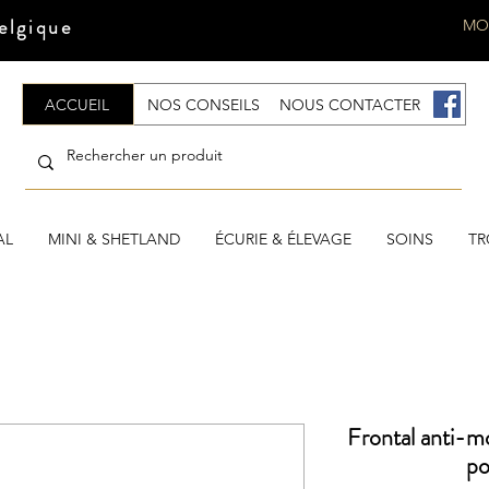
elgique
MO
ACCUEIL
NOS CONSEILS
NOUS CONTACTER
.
AL
MINI & SHETLAND
ÉCURIE & ÉLEVAGE
SOINS
TR
Frontal anti-mo
po