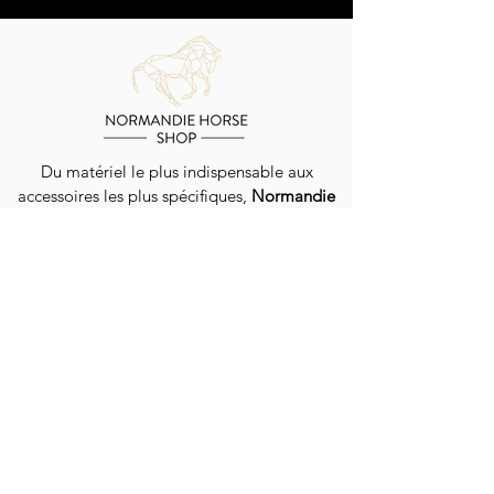
Du matériel le plus indispensable aux
accessoires les plus spécifiques,
Normandie
Horse Shop
vous propose un large choix
d'équipements pour chevaux et cavaliers.
Livraison dans toute la France et la Belgique
EN SAVOIR PLUS
QUI SOMMES-NOUS ?
GUIDE DES TAILLES
NOS CONSEILS
LIVRAISON / EXPÉDITION
PROGRAMME DE FIDÉLITÉ
CONTACT