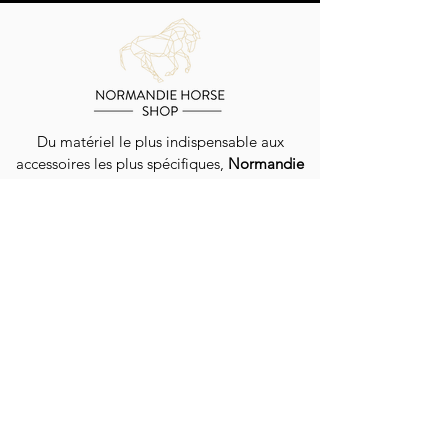
Du matériel le plus indispensable aux
accessoires les plus spécifiques,
Normandie
Horse Shop
vous propose un large choix
d'équipements pour chevaux et cavaliers.
Livraison dans toute la France et la Belgique
EN SAVOIR PLUS
QUI SOMMES-NOUS ?
GUIDE DES TAILLES
NOS CONSEILS
LIVRAISON / EXPÉDITION
PROGRAMME DE FIDÉLITÉ
CONTACT
CONTACTEZ-NOUS