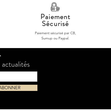
Paiement
Sécurisé
Paiement sécurisé par CB,
Sumup ou Paypal.
r
 actualités
'ABONNER