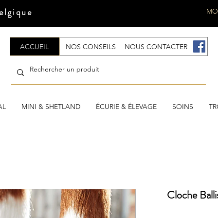
elgique
MO
ACCUEIL
NOS CONSEILS
NOUS CONTACTER
.
AL
MINI & SHETLAND
ÉCURIE & ÉLEVAGE
SOINS
TR
Cloche Ball