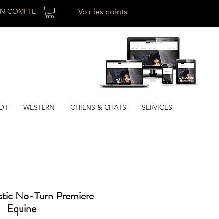
N COMPTE
Voir les points
OT
WESTERN
CHIENS & CHATS
SERVICES
istic No-Turn Premiere
Equine