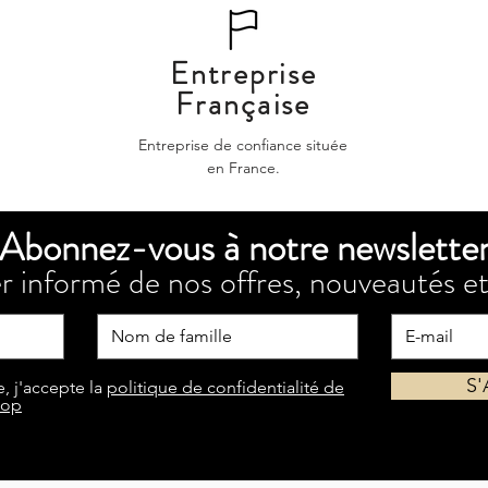
Entreprise
Française
Entreprise de confiance située
en France.
Abonnez-vous à notre newslette
r informé de nos offres, nouveautés et
S
, j'accepte la
politique de confidentialité de
hop