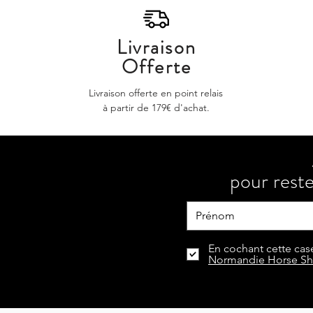
Livraison
Offerte
Livraison offerte en point relais
à partir de 179€ d'achat.
pour reste
En cochant cette case
Normandie Horse S