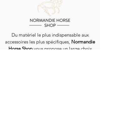
Du matériel le plus indispensable aux
accessoires les plus spécifiques,
Normandie
Horse Shop
vous propose un large choix
d'équipements pour chevaux et cavaliers.
Livraison dans toute la France et la Belgique
EN SAVOIR PLUS
QUI SOMMES-NOUS ?
GUIDE DES TAILLES
NOS CONSEILS
LIVRAISON / EXPÉDITION
PROGRAMME DE FIDÉLITÉ
CONTACT
CONTACTEZ-NOUS
SUIVEZ-NOUS