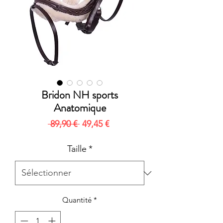
Bridon NH sports
Anatomique
Prix
Prix
 89,90 € 
49,45 €
original
promotionnel
Taille
*
Quantité
*