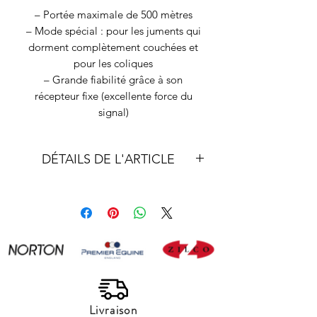
– Portée maximale de 500 mètres
– Mode spécial : pour les juments qui
dorment complètement couchées et
pour les coliques
– Grande fiabilité grâce à son
récepteur fixe (excellente force du
signal)
DÉTAILS DE L'ARTICLE
Description
Comment cela fonctionne-t-il: Birth
Alarm Classic?
Le Birth Alarm Classic est un système
très fiable se composant d’un émetteur
et d’un récepteur. D’une portée
maximale de 500 mètres, ce système
offre à la jument de la sécurité et au
Livraison
propriétaire/gardien une bonne nuit de