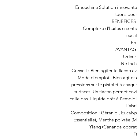
Emouchine Solution innovante 
taons pour
BÉNÉFICES :
- Complexe d’huiles essentie
eucal
- Pr
AVANTAGES
- Odeur 
- Ne tach
Conseil : Bien agiter le flacon a
Mode d’emploi : Bien agiter a
pressions sur le pistolet à chaqu
surfaces. Un flacon permet envi
colle pas. Liquide prêt à l’emplo
l’abr
Composition : Géraniol, Eucalypt
Essentielle), Menthe poivrée (Me
Ylang (Cananga odorata 
T