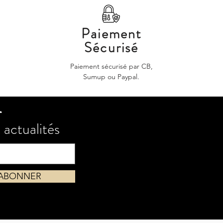
Paiement
Sécurisé
Paiement sécurisé par CB,
Sumup ou Paypal.
r
 actualités
'ABONNER