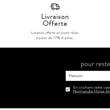
Livraison
Offerte
Livraison offerte en point relais
à partir de 179€ d'achat.
pour reste
En cochant cette case
Normandie Horse S