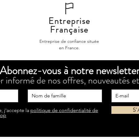
Entreprise
Française
Entreprise de confiance située
en France.
Abonnez-vous à notre newslette
r informé de nos offres, nouveautés et
S
, j'accepte la
politique de confidentialité de
hop