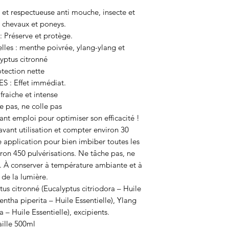
et respectueuse anti mouche, insecte et
 chevaux et poneys.
 Préserve et protège.
lles : menthe poivrée, ylang-ylang et
yptus citronné
otection nette
 : Effet immédiat.
fraiche et intense
e pas, ne colle pas
vant emploi pour optimiser son efficacité !
vant utilisation et compter environ 30
e application pour bien imbiber toutes les
ron 450 pulvérisations. Ne tâche pas, ne
i. À conserver à température ambiante et à
i de la lumière.
us citronné (Eucalyptus citriodora – Huile
ntha piperita – Huile Essentielle), Ylang
– Huile Essentielle), excipients.
aille 500ml