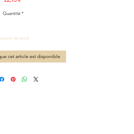
22,95 €
Quantité
*
upture de stock
que cet article est disponible