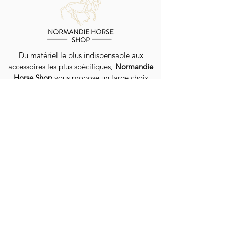
Du matériel le plus indispensable aux
accessoires les plus spécifiques,
Normandie
Horse Shop
vous propose un large choix
d'équipements pour chevaux et cavaliers.
Livraison dans toute la France et la Belgique
EN SAVOIR PLUS
QUI SOMMES-NOUS ?
GUIDE DES TAILLES
NOS CONSEILS
LIVRAISON / EXPÉDITION
PROGRAMME DE FIDÉLITÉ
CONTACT
CONTACTEZ-NOUS
SUIVEZ-NOUS