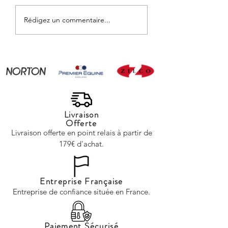
une passion, un art de
thème de l'équitati
vivre et une connexion
vous manquez
Rédigez un commentaire...
profonde avec l'un des
d'inspiration ? Voici 
animaux les plus
idées de sujets qui 
majestueux de la planète :
captiver votre audie
le cheval. Que vous soyez
Les différentes disci
un cava
éques
Livraison
Offerte
Livraison offerte en point relais à partir de
179€ d'achat.
Entreprise Française
Entreprise de confiance située en France.
Paiement Sécurisé