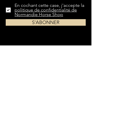
En cochant cette case, j'accepte la
politique de confidentialité de
Normandie Horse Shop
S'ABONNER
Du matériel le plus indispensable aux
accessoires les plus spécifiques,
Normandie
Horse Shop
vous propose un large choix
d'équipements pour chevaux et cavaliers.
Livraison dans toute la France et la Belgique
EN SAVOIR PLUS