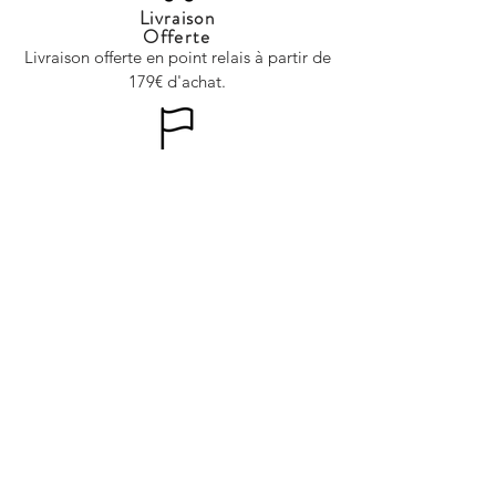
Livraison
Offerte
Livraison offerte en point relais à partir de
179€ d'achat.
Entreprise Française
Entreprise de confiance située en France.
Paiement Sécurisé
Paiement sécurisé par CB, Sumup ou Paypal.
Abonnez-vous à notre newsletter
pour rester informé de nos offres,
nouveautés et actualités