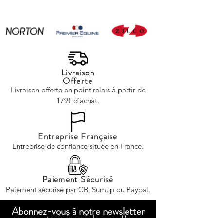
animaux les plus
idées de sujets qui 
majestueux de la planète :
captiver votre audie
le cheval. Que vous soyez
Les différentes disci
un cava
éques
Livraison
Offerte
Livraison offerte en point relais à partir de
179€ d'achat.
Entreprise Française
Entreprise de confiance située en France.
Paiement Sécurisé
Paiement sécurisé par CB, Sumup ou Paypal.
Abonnez-vous à notre newsletter