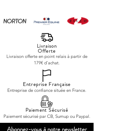
animaux les plus
idées de sujets qui 
majestueux de la planète :
captiver votre audie
le cheval. Que vous soyez
Les différentes disci
un cava
éques
Livraison
Offerte
Livraison offerte en point relais à partir de
179€ d'achat.
Entreprise Française
Entreprise de confiance située en France.
Paiement Sécurisé
Paiement sécurisé par CB, Sumup ou Paypal.
Abonnez-vous à notre newsletter