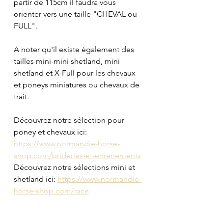
partir de 115cm il faudra vous 
orienter vers une taille "CHEVAL ou 
FULL".
A noter qu'il existe également des 
tailles mini-mini shetland, mini 
shetland et X-Full pour les chevaux 
et poneys miniatures ou chevaux de 
trait.
Découvrez notre sélection pour 
poney et chevaux ici: 
https://www.normandie-horse-
shop.com/brideries-et-enrenements
Découvrez notre sélections mini et 
shetland ici: 
https://www.normandie-
horse-shop.com/race