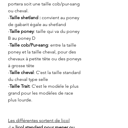
portera soit une taille cob/pur-sang 
ou cheval.
-
Taille shetland :
 convient au poney 
de gabarit égale au shetland
-
Taille poney
: taille qui va du poney 
B au poney D
-
Taille cob/Pur-sang
: entre la taille 
poney et la taille cheval, pour des 
chevaux à petite tête ou des poneys 
à grosse tête
-
Taille cheval
: C'est la taille standard 
du cheval type selle
-
Taille Trait
: C'est le modèle le plus 
grand pour les modèles de race 
plus lourde.
Les différentes sortent de licol
-Le 
licol standard pour mener ou 