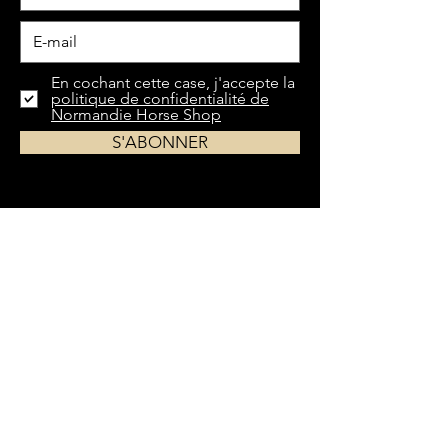
En cochant cette case, j'accepte la
politique de confidentialité de
Normandie Horse Shop
S'ABONNER
Du matériel le plus indispensable aux
accessoires les plus spécifiques,
Normandie
Horse Shop
vous propose un large choix
d'équipements pour chevaux et cavaliers.