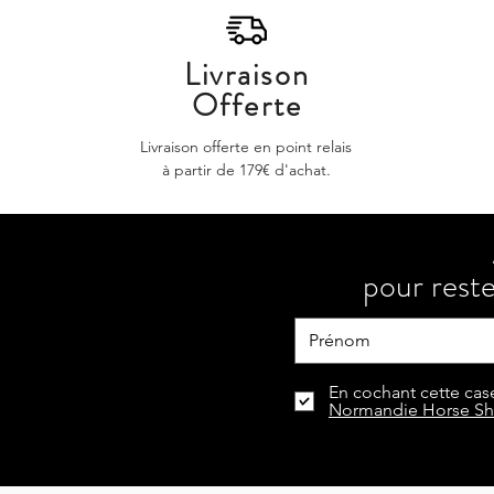
Livraison
Offerte
Livraison offerte en point relais
à partir de 179€ d'achat.
pour reste
En cochant cette case
Normandie Horse S