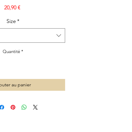
Prix
20,90 €
Size
*
Quantité
*
outer au panier