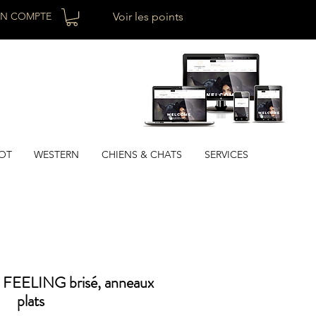
N COMPTE
Voir les points
OT
WESTERN
CHIENS & CHATS
SERVICES
e FEELING brisé, anneaux
plats