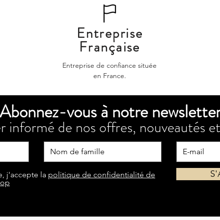
Entreprise
Française
Entreprise de confiance située
en France.
Abonnez-vous à notre newslette
r informé de nos offres, nouveautés et
S
, j'accepte la
politique de confidentialité de
hop