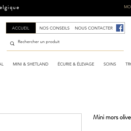
elgique
MO
ACCUEIL
NOS CONSEILS
NOUS CONTACTER
.
AL
MINI & SHETLAND
ÉCURIE & ÉLEVAGE
SOINS
TR
Mini mors oliv