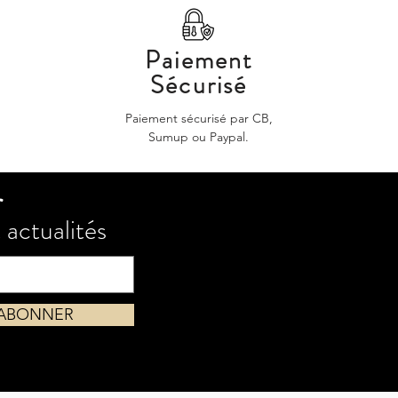
Paiement
Sécurisé
Paiement sécurisé par CB,
Sumup ou Paypal.
r
 actualités
'ABONNER